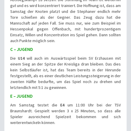
gut und es wird konzentriert trainiert. Die Hoffnung ist, dass am
Samstag der Knoten platzt und die Stephaner endlich mehr
Tore schießen als der Gegner. Das Zeug dazu hat die
Mannschaft auf jeden Fall. Sie muss nur, wie zum Beispiel im
Hessenpokal gegen Offenbach, mit hundertprozentigem
Einsatz, Willen und Konzentration ins Spiel gehen. Dann sollten
auch Punkte möglich sein.
C – JUGEND
Die
U14
will auch im Auswärtsspiel beim SV Erzhausen mit
einem Sieg an der Spitze der Kreisliga dran bleiben. Das dies
kein Selbstläufer ist, hat das Team bereits in der Hinrunde
festgestellt, als es einer deutlichen Leistungssteigerung in der
zweiten Hälfte bedurfte, um das Spiel noch zu drehen und
letztendlich mit 5:1 zu gewinnen.
E – JUGEND
Am Samstag testet die
E4
um 11:00 Uhr bei der TSV
Braunshardt. Gespielt werden 3 x 25 Minuten, so dass alle
Spieler ausreichend Spielzeit bekommen und sich
weiterentwickeln können.