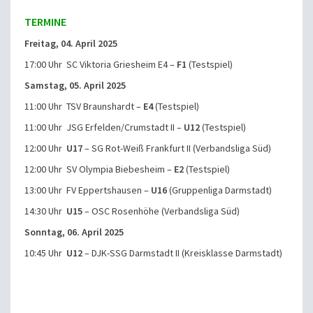
TERMINE
Freitag, 04. April 2025
17:00 Uhr SC Viktoria Griesheim E4 –
F1
(Testspiel)
Samstag, 05. April 2025
11:00 Uhr TSV Braunshardt –
E4
(Testspiel)
11:00 Uhr JSG Erfelden/Crumstadt II –
U12
(Testspiel)
12:00 Uhr
U17
– SG Rot-Weiß Frankfurt II (Verbandsliga Süd)
12:00 Uhr SV Olympia Biebesheim –
E2
(Testspiel)
13:00 Uhr FV Eppertshausen –
U16
(Gruppenliga Darmstadt)
14:30 Uhr
U15
– OSC Rosenhöhe (Verbandsliga Süd)
Sonntag, 06. April 2025
10:45 Uhr
U12
– DJK-SSG Darmstadt II (Kreisklasse Darmstadt)