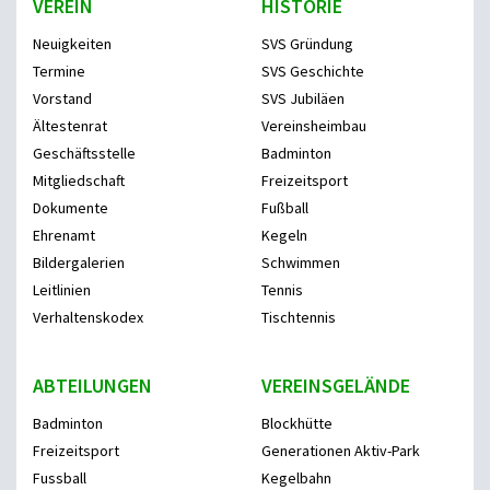
VEREIN
HISTORIE
Neuigkeiten
SVS Gründung
Termine
SVS Geschichte
Vorstand
SVS Jubiläen
Ältestenrat
Vereinsheimbau
Geschäftsstelle
Badminton
Mitgliedschaft
Freizeitsport
Dokumente
Fußball
Ehrenamt
Kegeln
Bildergalerien
Schwimmen
Leitlinien
Tennis
Verhaltenskodex
Tischtennis
ABTEILUNGEN
VEREINSGELÄNDE
Badminton
Blockhütte
Freizeitsport
Generationen Aktiv-Park
Fussball
Kegelbahn