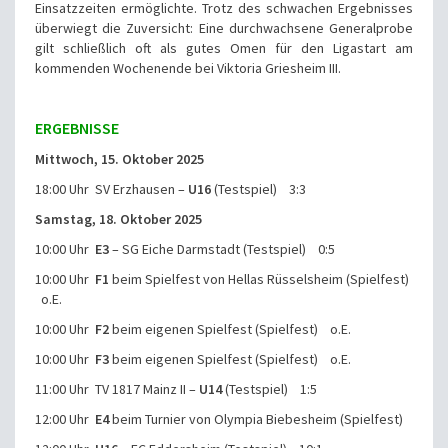
Einsatzzeiten ermöglichte. Trotz des schwachen Ergebnisses
überwiegt die Zuversicht: Eine durchwachsene Generalprobe
gilt schließlich oft als gutes Omen für den Ligastart am
kommenden Wochenende bei Viktoria Griesheim III.
ERGEBNISSE
Mittwoch, 15. Oktober 2025
18:00 Uhr SV Erzhausen –
U16
(Testspiel) 3:3
Samstag, 18. Oktober 2025
10:00 Uhr
E3
– SG Eiche Darmstadt (Testspiel) 0:5
10:00 Uhr
F1
beim Spielfest von Hellas Rüsselsheim (Spielfest)
o.E.
10:00 Uhr
F2
beim eigenen Spielfest (Spielfest) o.E.
10:00 Uhr
F3
beim eigenen Spielfest (Spielfest) o.E.
11:00 Uhr TV 1817 Mainz II –
U14
(Testspiel) 1:5
12:00 Uhr
E4
beim Turnier von Olympia Biebesheim (Spielfest)