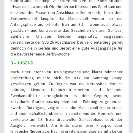
komfortable Führung. Anschließend ließ die Konzentration
etwas nach, wodurch Oberliederbach besser ins Spiel kam und
kurz vor der Pause den Anschlusstreffer erzielte. Nach dem
Seitenwechsel knüpfte die Mannschaft wieder an die
Anfangsphase an, erhöhte früh auf 3:1 – wenn auch etwas
glücklich – und kontrollierte das Geschehen bis zum Schluss.
Zahlreiche Chancen blieben ungenutzt, insgesamt
verzeichnete der SVS 26 Abschlüsse. Der verdiente Sieg geriet
dennoch nie in Gefahr und bietet eine gute Ausgangslage für
die bevorstehende Derby-Woche.
B – JUGEND
Nach einer intensiven Trainingswoche und klarer taktischer
Vorbereitung musste sich die
U17
am Samstag knapp
geschlagen geben. Zu Beginn war die Nervosität deutlich
spürbar, kleinere Unkonzentriertheiten und fehlende
Zweikampfhärte ermöglichten es dem Gegner, seine
individuelle Stärke auszuspielen und in Führung zu gehen. Im
zweiten Durchgang zeigte sich die Mannschaft kämpferisch
und leidenschaftlich, übernahm zunehmend die Kontrolle und
verkürzte auf 2:3. Trotz druckvoller Schlussphase blieb der
Ausgleich verwehrt. Am Ende stand eine knappe, aber
lehrreiche Niederlage. Nach drei intensiven Spielen mit starker