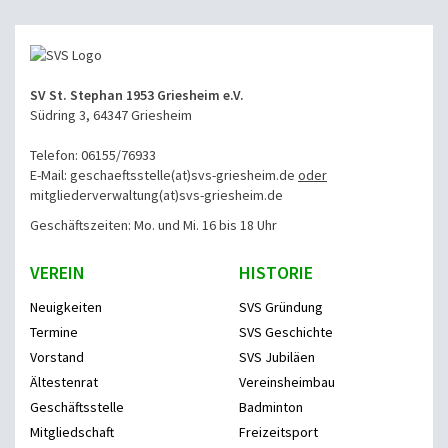
SV St. Stephan 1953 Griesheim e.V.
Südring 3, 64347 Griesheim
Telefon: 06155/76933
E-Mail: geschaeftsstelle(at)svs-griesheim.de
oder
mitgliederverwaltung
(at)svs-griesheim.de
Geschäftszeiten: Mo. und Mi. 16 bis 18 Uhr
VEREIN
HISTORIE
Neuigkeiten
SVS Gründung
Termine
SVS Geschichte
Vorstand
SVS Jubiläen
Ältestenrat
Vereinsheimbau
Geschäftsstelle
Badminton
Mitgliedschaft
Freizeitsport