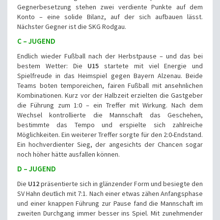
Gegnerbesetzung stehen zwei verdiente Punkte auf dem
Konto – eine solide Bilanz, auf der sich aufbauen lässt.
Nächster Gegner ist die SKG Rodgau.
C – JUGEND
Endlich wieder Fußball nach der Herbstpause – und das bei
bestem Wetter: Die
U15
startete mit viel Energie und
Spielfreude in das Heimspiel gegen Bayern Alzenau. Beide
Teams boten temporeichen, fairen Fußball mit ansehnlichen
Kombinationen. Kurz vor der Halbzeit erzielten die Gastgeber
die Führung zum 1:0 – ein Treffer mit Wirkung. Nach dem
Wechsel kontrollierte die Mannschaft das Geschehen,
bestimmte das Tempo und erspielte sich zahlreiche
Möglichkeiten. Ein weiterer Treffer sorgte für den 2:0-Endstand.
Ein hochverdienter Sieg, der angesichts der Chancen sogar
noch höher hätte ausfallen können.
D – JUGEND
Die
U12
präsentierte sich in glänzender Form und besiegte den
SV Hahn deutlich mit 7:1. Nach einer etwas zähen Anfangsphase
und einer knappen Führung zur Pause fand die Mannschaft im
zweiten Durchgang immer besser ins Spiel. Mit zunehmender