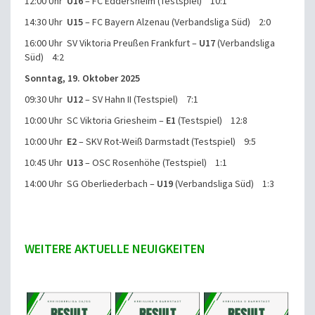
12:00 Uhr
U16
– FC Eddersheim (Testspiel) 10:1
14:30 Uhr
U15
– FC Bayern Alzenau (Verbandsliga Süd) 2:0
16:00 Uhr SV Viktoria Preußen Frankfurt –
U17
(Verbandsliga
Süd) 4:2
Sonntag, 19. Oktober 2025
09:30 Uhr
U12
– SV Hahn II (Testspiel) 7:1
10:00 Uhr SC Viktoria Griesheim –
E1
(Testspiel) 12:8
10:00 Uhr
E2
– SKV Rot-Weiß Darmstadt (Testspiel) 9:5
10:45 Uhr
U13
– OSC Rosenhöhe (Testspiel) 1:1
14:00 Uhr SG Oberliederbach –
U19
(Verbandsliga Süd) 1:3
WEITERE AKTUELLE NEUIGKEITEN