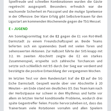
Spielfreude und schnellen Kombinationen wurden die Gäste
regelrecht ausgespielt. Besonders erfreulich war die
wachsende Sicherheit im Passspiel und die mutige Spielweise
in der Offensive. Der klare Erfolg gibt Selbstvertrauen für den
Ligastart am kommenden Wochenende gegen die TSG Messel.
E – JUGEND
Am Sonntagvormittag trat die
E2
gegen die E1 von Rot-Weiß
Darmstadt zu einem Freundschaftsspiel an. Beide Teams
lieferten sich ein spannendes Duell mit vielen Toren und
sehenswerten Aktionen. Zur Halbzeit führte der SVS knapp mit
3:2. Im zweiten Abschnitt zeigte die E2 ein starkes
Zusammenspiel, erspielte sich zahlreiche Torchancen und
setzte sich schließlich mit 9:5 durch. Der Sieg war verdient und
bestätigte die positive Entwicklung der vergangenen Wochen.
Im letzten Test vor dem Rundenstart traf die
E3
auf die SG
Eiche Darmstadt. Gespielt wurde über vier Abschnitte à 20
Minuten – am Ende stand ein deutliches 0:5. Das Team kam nach
der Herbstpause nur schwer in den Rhythmus und hatte vor
allem im letzten Viertel konditionelle Probleme, wodurch drei
späte Gegentreffer fielen. Positiv hervorzuheben ist, dass das
Trainerteam viele Rotationen vornahm und allen Spielern