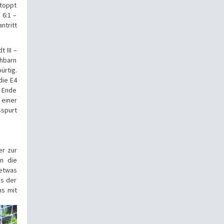
stoppt
 6:1 –
ntritt
 III –
chbarn
ürtig.
die E4
n Ende
 einer
spurt
er zur
n die
etwas
us der
ns mit