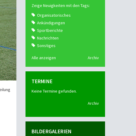
Zeige Neuigkeiten mit den Tags:
Organisatorisches
Ankündigungen
Sportberichte
Nachrichten
Sonstiges
Alle anzeigen
Archiv
TERMINE
eilung
Keine Termine gefunden.
Archiv
BILDERGALERIEN