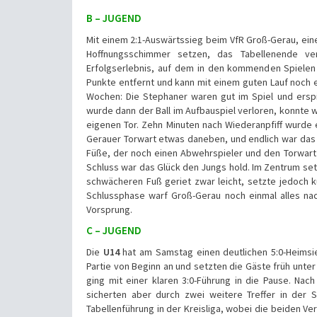
B – JUGEND
Mit einem 2:1-Auswärtssieg beim VfR Groß-Gerau, ei
Hoffnungsschimmer setzen, das Tabellenende ve
Erfolgserlebnis, auf dem in den kommenden Spielen 
Punkte entfernt und kann mit einem guten Lauf noch e
Wochen: Die Stephaner waren gut im Spiel und erspi
wurde dann der Ball im Aufbauspiel verloren, konnte 
eigenen Tor. Zehn Minuten nach Wiederanpfiff wurde ei
Gerauer Torwart etwas daneben, und endlich war das G
Füße, der noch einen Abwehrspieler und den Torwart a
Schluss war das Glück den Jungs hold. Im Zentrum set
schwächeren Fuß geriet zwar leicht, setzte jedoch 
Schlussphase warf Groß-Gerau noch einmal alles nac
Vorsprung.
C – JUGEND
Die
U14
hat am Samstag einen deutlichen 5:0-Heimsi
Partie von Beginn an und setzten die Gäste früh unter
ging mit einer klaren 3:0-Führung in die Pause. Na
sicherten aber durch zwei weitere Treffer in der
Tabellenführung in der Kreisliga, wobei die beiden V