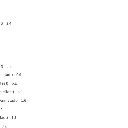
dt) 2:4
dt) 3:3
armstadt) 0:9
fest) o.E.
pielfest) o.E.
Darmstadt) 1:6
:2
tadt) 1:3
 3:2