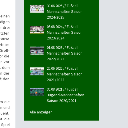
30.06.2025 // Fußball
Mannschaften Saison
einen
2024/2025
diges
05.08.2024 // Fußball
n drei
Mannschaften Saison
etzten
2023/2024
 Pause
ete im
01.08.2023 // Fußball
 Groß-
Mannschaften Saison
or die
2022/2023
en vor
it dem
25.06.2022 // Fußball
In der
Mannschaften Saison
ft den
2021/2022
30.08.2021 // Fußball
Jugend-Mannschaften
Saison 2020/2021
en die
en und
Alle anzeigen
quent,
st die
 Spiel