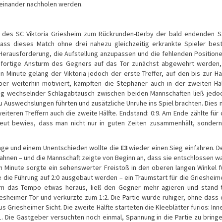
neinander nachholen werden.
 des SC Viktoria Griesheim zum Rückrunden-Derby der bald endenden S
ass dieses Match ohne drei nahezu gleichzeitig erkrankte Spieler best
Herausforderung, die Aufstellung anzupassen und die fehlenden Position
sofortige Ansturm des Gegners auf das Tor zunächst abgewehrt werden,
Minute gelang der Viktoria jedoch der erste Treffer, auf den bis zur Ha
 aber weiterhin motiviert, kämpften die Stephaner auch in der zweiten Ha
ndig wechselnder Schlagabtausch zwischen beiden Mannschaften ließ jedo
u Auswechslungen führten und zusätzliche Unruhe ins Spiel brachten. Dies 
teren Treffern auch die zweite Hälfte. Endstand: 0:9. Am Ende zählte für 
neut bewies, dass man nicht nur in guten Zeiten zusammenhält, sonder
lage und einem Unentschieden wollte die
E3
wieder einen Sieg einfahren. De
rahnen – und die Mannschaft zeigte von Beginn an, dass sie entschlossen wa
en Minute sorgte ein sehenswerter Freistoß in den oberen langen Winkel f
 die Führung auf 2:0 ausgebaut werden – ein Traumstart für die Griesheime
 das Tempo etwas heraus, ließ den Gegner mehr agieren und stand ti
esheimer Tor und verkürzte zum 1:2. Die Partie wurde ruhiger, ohne dass 
us Griesheimer Sicht. Die zweite Hälfte starteten die Kleeblätter furios: Inn
5:1. Die Gastgeber versuchten noch einmal, Spannung in die Partie zu bring