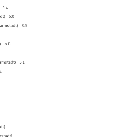
 4:2
adt) 5:0
 Darmstadt) 3:5
) o.E.
armstadt) 5:1
2
dt)
mstadt)