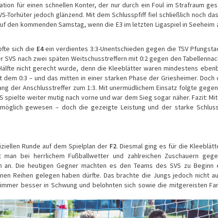
tion für einen schnellen Konter, der nur durch ein Foul im Strafraum ge
S-Torhüter jedoch glänzend. Mit dem Schlusspfiff fiel schließlich noch das
k auf den kommenden Samstag, wenn die E3 im letzten Ligaspiel in Seeheim a
fte sich die
E4
ein verdientes 3:3-Unentschieden gegen die TSV Pfungstadt
er SVS nach zwei späten Weitschusstreffern mit 0:2 gegen den Tabellenna
Hälfte nicht gerecht wurde, denn die Kleeblätter waren mindestens ebenb
 dem 0:3 – und das mitten in einer starken Phase der Griesheimer. Doch 
ang der Anschlusstreffer zum 1:3. Mit unermüdlichem Einsatz folgte gege
 spielte weiter mutig nach vorne und war dem Sieg sogar näher. Fazit: Mit
öglich gewesen – doch die gezeigte Leistung und der starke Schluss
iziellen Runde auf dem Spielplan der
F2
. Diesmal ging es für die Kleeblätt
t man bei herrlichem Fußballwetter und zahlreichen Zuschauern gege
n an. Die heutigen Gegner machten es den Teams des SVS zu Beginn 
enen Reihen gelegen haben dürfte. Das brachte die Jungs jedoch nicht a
e immer besser in Schwung und belohnten sich sowie die mitgereisten Fa