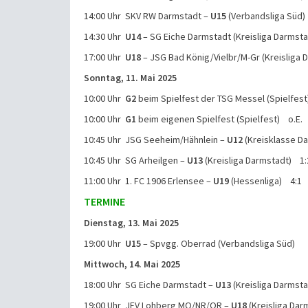
14:00 Uhr SKV RW Darmstadt –
U15
(Verbandsliga Süd)
14:30 Uhr
U14
– SG Eiche Darmstadt (Kreisliga Darmst
17:00 Uhr
U18
– JSG Bad König/Vielbr/M-Gr (Kreisliga
Sonntag, 11. Mai 2025
10:00 Uhr
G2
beim Spielfest der TSG Messel (Spielfest
10:00 Uhr
G1
beim eigenen Spielfest (Spielfest) o.E.
10:45 Uhr JSG Seeheim/Hähnlein –
U12
(Kreisklasse D
10:45 Uhr SG Arheilgen –
U13
(Kreisliga Darmstadt) 1:
11:00 Uhr 1. FC 1906 Erlensee –
U19
(Hessenliga) 4:1
TERMINE
Dienstag, 13. Mai 2025
19:00 Uhr
U15
– Spvgg. Oberrad (Verbandsliga Süd)
Mittwoch, 14. Mai 2025
18:00 Uhr SG Eiche Darmstadt –
U13
(Kreisliga Darmsta
19:00 Uhr JFV Lohberg MO/NR/OR –
U18
(Kreisliga Dar