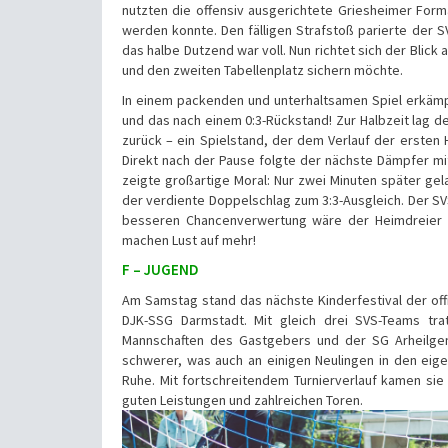
nutzten die offensiv ausgerichtete Griesheimer Forma
werden konnte. Den fälligen Strafstoß parierte der SV
das halbe Dutzend war voll. Nun richtet sich der Blic
und den zweiten Tabellenplatz sichern möchte.
In einem packenden und unterhaltsamen Spiel erkämp
und das nach einem 0:3-Rückstand! Zur Halbzeit lag d
zurück – ein Spielstand, der dem Verlauf der ersten 
Direkt nach der Pause folgte der nächste Dämpfer mit
zeigte großartige Moral: Nur zwei Minuten später gel
der verdiente Doppelschlag zum 3:3-Ausgleich. Der SVS
besseren Chancenverwertung wäre der Heimdreier m
machen Lust auf mehr!
F – JUGEND
Am Samstag stand das nächste Kinderfestival der off
DJK-SSG Darmstadt. Mit gleich drei SVS-Teams tra
Mannschaften des Gastgebers und der SG Arheilge
schwerer, was auch an einigen Neulingen in den eig
Ruhe. Mit fortschreitendem Turnierverlauf kamen si
guten Leistungen und zahlreichen Toren.