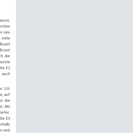
aison.
ritten
en neu
 viele
lbzeit
lbzeit
ch die
nutzte
die E2
n auch
r 2:0-
r, auf
ür die
r. Mit
efer.
die E3
erhalb
en und