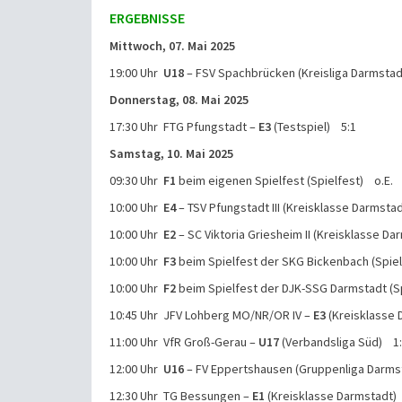
ERGEBNISSE
Mittwoch, 07. Mai 2025
19:00 Uhr
U18
– FSV Spachbrücken (Kreisliga Darmsta
Donnerstag, 08. Mai 2025
17:30 Uhr FTG Pfungstadt –
E3
(Testspiel) 5:1
Samstag, 10. Mai 2025
09:30 Uhr
F1
beim eigenen Spielfest (Spielfest) o.E.
10:00 Uhr
E4
– TSV Pfungstadt III (Kreisklasse Darmsta
10:00 Uhr
E2
– SC Viktoria Griesheim II (Kreisklasse D
10:00 Uhr
F3
beim Spielfest der SKG Bickenbach (Spiel
10:00 Uhr
F2
beim Spielfest der DJK-SSG Darmstadt (S
10:45 Uhr JFV Lohberg MO/NR/OR IV –
E3
(Kreisklasse 
11:00 Uhr VfR Groß-Gerau –
U17
(Verbandsliga Süd) 1
12:00 Uhr
U16
– FV Eppertshausen (Gruppenliga Darms
12:30 Uhr TG Bessungen –
E1
(Kreisklasse Darmstadt)