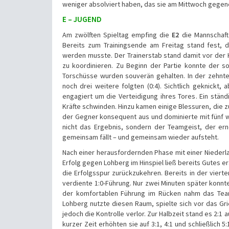
weniger absolviert haben, das sie am Mittwoch gege
E – JUGEND
Am zwölften Spieltag empfing die
E2
die Mannschaft
Bereits zum Trainingsende am Freitag stand fest, d
werden musste. Der Trainerstab stand damit vor der 
zu koordinieren. Zu Beginn der Partie konnte der 
Torschüsse wurden souverän gehalten. In der zehnten 
noch drei weitere folgten (0:4). Sichtlich geknickt,
engagiert um die Verteidigung ihres Tores. Ein stä
Kräfte schwinden. Hinzu kamen einige Blessuren, die z
der Gegner konsequent aus und dominierte mit fünf wei
nicht das Ergebnis, sondern der Teamgeist, der er
gemeinsam fällt – und gemeinsam wieder aufsteht.
Nach einer herausfordernden Phase mit einer Nieder
Erfolg gegen Lohberg im Hinspiel ließ bereits Gutes e
die Erfolgsspur zurückzukehren. Bereits in der viert
verdiente 1:0-Führung. Nur zwei Minuten später konnte
der komfortablen Führung im Rücken nahm das Team
Lohberg nutzte diesen Raum, spielte sich vor das Gri
jedoch die Kontrolle verlor. Zur Halbzeit stand es 2:1 a
kurzer Zeit erhöhten sie auf 3:1, 4:1 und schließlich 