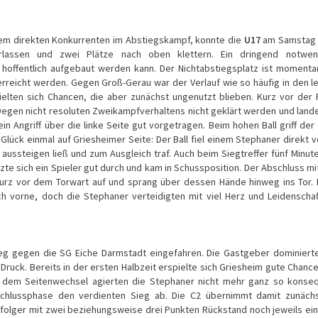
nem direkten Konkurrenten im Abstiegskampf, konnte die
U17
am Samstag 
rlassen und zwei Plätze nach oben klettern. Ein dringend notwen
hoffentlich aufgebaut werden kann. Der Nichtabstiegsplatz ist momenta
rreicht werden. Gegen Groß-Gerau war der Verlauf wie so häufig in den l
elten sich Chancen, die aber zunächst ungenutzt blieben. Kurz vor der
wegen nicht resoluten Zweikampfverhaltens nicht geklärt werden und land
n Angriff über die linke Seite gut vorgetragen. Beim hohen Ball griff der
lück einmal auf Griesheimer Seite: Der Ball fiel einem Stephaner direkt v
ussteigen ließ und zum Ausgleich traf. Auch beim Siegtreffer fünf Minut
zte sich ein Spieler gut durch und kam in Schussposition. Der Abschluss m
kurz vor dem Torwart auf und sprang über dessen Hände hinweg ins Tor. 
h vorne, doch die Stephaner verteidigten mit viel Herz und Leidenscha
eg gegen die SG Eiche Darmstadt eingefahren. Die Gastgeber dominiert
 Druck. Bereits in der ersten Halbzeit erspielte sich Griesheim gute Chanc
ch dem Seitenwechsel agierten die Stephaner nicht mehr ganz so konse
 Schlussphase den verdienten Sieg ab. Die C2 übernimmt damit zunäch
erfolger mit zwei beziehungsweise drei Punkten Rückstand noch jeweils ein