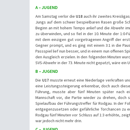
A – JUGEND
Am Samstag verlor die
U18
auch ihr zweites Kreisligas
Jungs auf dem schwer bespielbaren Rasen große Schw
Beginn an mit hohem Tempo anlief und die Abwehr imm
zu überwinden, und so fiel in der 10. Minute der 1:0-F
mit dem einzigen gut vorgetragenen Angriff der erst
Gegner prompt, und es ging mit einem 3:1 in die Pau
Passspiel lief nun besser, und in einem nun offenen Sp
den Ausgleich erzielen. In den folgenden Minuten wur
SVS-Abwehr in der 73. Minute nicht gepatzt, wäre ein
B – JUGEND
Die
U17
musste erneut eine Niederlage verkraften und
eine Leistungssteigerung erkennbar, doch auch dieses
Führung, musste aber fünf Minuten später nach ei
Mannschaft vor, die Partie wieder zu drehen, doch s
Spielaufbau der Führungstreffer für Rodgau. In der F
entgegenzusetzen oder gefährliche Torchancen zu era
Rodgau fünf Minuten vor Schluss auf 1:3 erhöhte, zei
war jedoch nicht mehr drin.
C – JUGEND