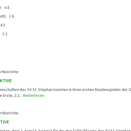
) o.E.
adt) 1:6
4:2
 1:2
rtberichte
AKTIVE
annschaften des SV St. Stephan konnten in ihren ersten Rundenspielen der 
 Erste, 2:2...
Weiterlesen
rtberichte
TIVE
ag, dem 2. August, beginnt für die drei Fußballteams des SV St. Stephan