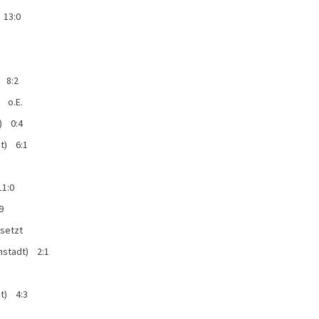
 13:0
) 8:2
) o.E.
) 0:4
t) 6:1
11:0
9
setzt
mstadt) 2:1
dt) 4:3