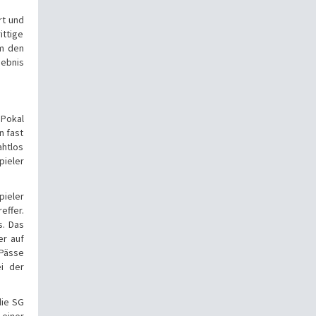
rt und
ittige
um den
gebnis
 Pokal
n fast
ahtlos
pieler
pieler
effer.
s. Das
er auf
 Pässe
ei der
die SG
 einer