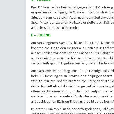
Die
U14
konnte das Heimspiel gegen den JFV Lohberg m
erspielten sich einige gute Chancen. Die 1:0-Führung 
Situation zum Ausgleich. Auch nach dem Seitenwechs
Sieg. Mitte der zweiten Halbzeit erzielte der SVS d
änderte sich jedoch nicht mehr.
E – JUGEND
Am vergangenen Samstag hatte die
E1
die Mannscha
konnten die Jungs den Gegner aus Hähnlein ungefährde
ausschließlich vor dem Tor der Gäste ab. Zur Halbzeit 
an ihre Leistung an und erhöhten mit schönem Kombinat
seinen Beitrag zum Ergebnis leisten, und am Ende stan
Auch am zweiten Spieltag musste die
E2
aufgrund zahl
beim TG Bessungen an. Trotz eines holprigen Starts a
Wenige Minuten später nutzten die Stephaner die Gel
dritte Tor ließ ebenfalls nicht lange auf sich warte
offensive Aktionen. Kurz vor dem Halbzeitpfiff fiel 
weitere Tore zu erzielen. Doch die ereignisreich
angeschlagenen E2 ihren Tribut, und so blieb es beim A
Im ersten Punktspiel nach der erfolgreichen Qualifikat
Arheilgen III am heimischen Südring. Das Spiel began