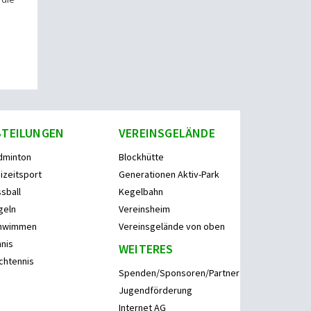
BTEILUNGEN
VEREINSGELÄNDE
dminton
Blockhütte
izeitsport
Generationen Aktiv-Park
sball
Kegelbahn
geln
Vereinsheim
hwimmen
Vereinsgelände von oben
nis
WEITERES
chtennis
Spenden/Sponsoren/Partner
Jugendförderung
Internet AG