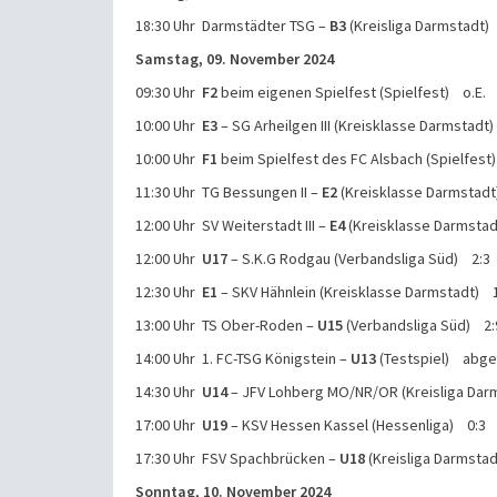
18:30 Uhr Darmstädter TSG –
B3
(Kreisliga Darmstadt)
Samstag, 09. November 2024
09:30 Uhr
F2
beim eigenen Spielfest (Spielfest) o.E.
10:00 Uhr
E3
– SG Arheilgen III (Kreisklasse Darmstadt
10:00 Uhr
F1
beim Spielfest des FC Alsbach (Spielfest
11:30 Uhr TG Bessungen II –
E2
(Kreisklasse Darmstadt
12:00 Uhr SV Weiterstadt III –
E4
(Kreisklasse Darmstad
12:00 Uhr
U17
– S.K.G Rodgau (Verbandsliga Süd) 2:3
12:30 Uhr
E1
– SKV Hähnlein (Kreisklasse Darmstadt) 
13:00 Uhr TS Ober-Roden –
U15
(Verbandsliga Süd) 2:
14:00 Uhr 1. FC-TSG Königstein –
U13
(Testspiel) abge
14:30 Uhr
U14
– JFV Lohberg MO/NR/OR (Kreisliga Dar
17:00 Uhr
U19
– KSV Hessen Kassel (Hessenliga) 0:3
17:30 Uhr FSV Spachbrücken –
U18
(Kreisliga Darmsta
Sonntag, 10. November 2024