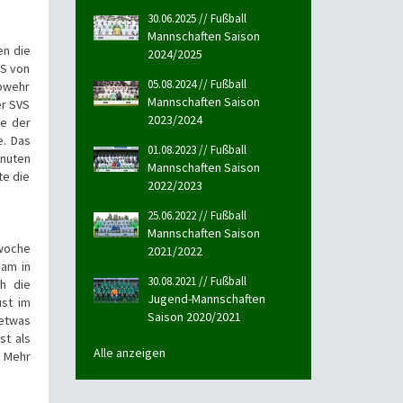
30.06.2025 // Fußball
Mannschaften Saison
en die
2024/2025
VS von
05.08.2024 // Fußball
Abwehr
Mannschaften Saison
er SVS
2023/2024
te der
e. Das
01.08.2023 // Fußball
inuten
Mannschaften Saison
te die
2022/2023
25.06.2022 // Fußball
Mannschaften Saison
rwoche
2021/2022
eam in
30.08.2021 // Fußball
h die
Jugend-Mannschaften
ust im
Saison 2020/2021
 etwas
st als
Alle anzeigen
. Mehr