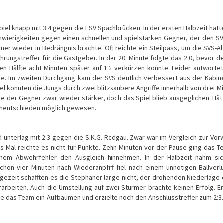
piel knapp mit 3:4 gegen die FSV Spachbrücken. In der ersten Halbzeit hatt
ierigkeiten gegen einen schnellen und spielstarken Gegner, der den S
er wieder in Bedrängnis brachte. Oft reichte ein Steilpass, um die SVS-
ührungstreffer für die Gastgeber. In der 20. Minute folgte das 2:0, bevor d
en Hälfte acht Minuten später auf 1:2 verkürzen konnte. Leider antworte
se. Im zweiten Durchgang kam der SVS deutlich verbessert aus der Kabin
iel konnten die Jungs durch zwei blitzsaubere Angriffe innerhalb von drei M
de der Gegner zwar wieder stärker, doch das Spiel blieb ausgeglichen. Hät
 Unentschieden möglich gewesen.
 unterlag mit 2:3 gegen die S.K.G. Rodgau. Zwar war im Vergleich zur Vo
 Mal reichte es nicht für Punkte. Zehn Minuten vor der Pause ging das T
nem Abwehrfehler den Ausgleich hinnehmen. In der Halbzeit nahm sic
chon vier Minuten nach Wiederanpfiff fiel nach einem unnötigen Ballverl
olgezeit schafften es die Stephaner lange nicht, der drohenden Niederlage
rbeiten. Auch die Umstellung auf zwei Stürmer brachte keinen Erfolg. Er
gte das Team ein Aufbäumen und erzielte noch den Anschlusstreffer zum 2:3