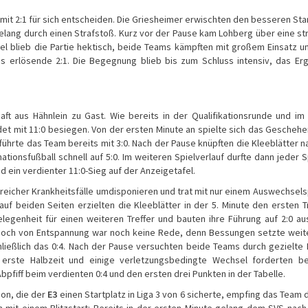
it 2:1 für sich entscheiden. Die Griesheimer erwischten den besseren Sta
gelang durch einen Strafstoß. Kurz vor der Pause kam Lohberg über eine str
el blieb die Partie hektisch, beide Teams kämpften mit großem Einsatz 
as erlösende 2:1. Die Begegnung blieb bis zum Schluss intensiv, das Er
ft aus Hähnlein zu Gast. Wie bereits in der Qualifikationsrunde und im
t mit 11:0 besiegen. Von der ersten Minute an spielte sich das Geschehe
führte das Team bereits mit 3:0. Nach der Pause knüpften die Kleeblätter n
ionsfußball schnell auf 5:0. Im weiteren Spielverlauf durfte dann jeder S
d ein verdienter 11:0-Sieg auf der Anzeigetafel.
reicher Krankheitsfälle umdisponieren und trat mit nur einem Auswechsels
uf beiden Seiten erzielten die Kleeblätter in der 5. Minute den ersten Tr
egenheit für einen weiteren Treffer und bauten ihre Führung auf 2:0 au
n, doch von Entspannung war noch keine Rede, denn Bessungen setzte weit
schließlich das 0:4. Nach der Pause versuchten beide Teams durch gezielte
e erste Halbzeit und einige verletzungsbedingte Wechsel forderten b
bpfiff beim verdienten 0:4 und den ersten drei Punkten in der Tabelle.
ion, die der
E3
einen Startplatz in Liga 3 von 6 sicherte, empfing das Team 
n mit einem Blitzstart: Bereits in der ersten Minute gelang dem SVS nach