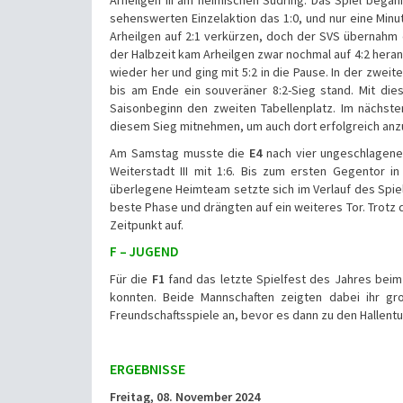
sehenswerten Einzelaktion das 1:0, und nur eine Min
Arheilgen auf 2:1 verkürzen, doch der SVS übernahm e
der Halbzeit kam Arheilgen zwar nochmal auf 4:2 heran,
wieder her und ging mit 5:2 in die Pause. In der zweit
bis am Ende ein souveräner 8:2-Sieg stand. Mit dies
Saisonbeginn den zweiten Tabellenplatz. Im nächste
diesem Sieg mitnehmen, um auch dort erfolgreich anz
Am Samstag musste die
E4
nach vier ungeschlagene
Weiterstadt III mit 1:6. Bis zum ersten Gegentor i
überlegene Heimteam setzte sich im Verlauf des Spiel
beste Phase und drängten auf ein weiteres Tor. Trotz
Zeitpunkt auf.
F – JUGEND
Für die
F1
fand das letzte Spielfest des Jahres beim
konnten. Beide Mannschaften zeigten dabei ihr gr
Freundschaftsspiele an, bevor es dann zu den Hallentu
ERGEBNISSE
Freitag, 08. November 2024