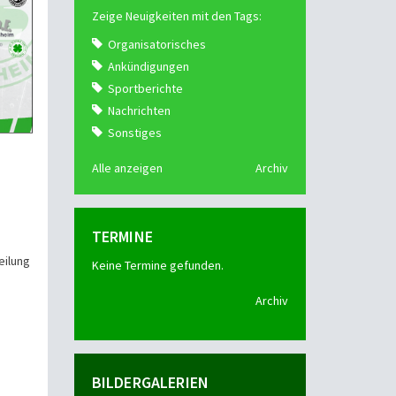
Zeige Neuigkeiten mit den Tags:
Organisatorisches
Ankündigungen
Sportberichte
Nachrichten
Sonstiges
Alle anzeigen
Archiv
TERMINE
eilung
Keine Termine gefunden.
Archiv
BILDERGALERIEN