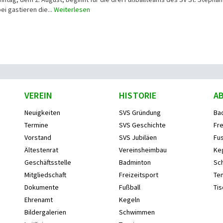
ei gastieren die...
Weiterlesen
VEREIN
HISTORIE
A
Neuigkeiten
SVS Gründung
Ba
Termine
SVS Geschichte
Fre
Vorstand
SVS Jubiläen
Fus
Ältestenrat
Vereinsheimbau
Ke
Geschäftsstelle
Badminton
Sc
Mitgliedschaft
Freizeitsport
Ten
Dokumente
Fußball
Tis
Ehrenamt
Kegeln
Bildergalerien
Schwimmen