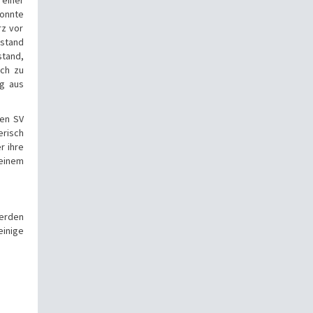
konnte
rz vor
bstand
stand,
ich zu
ng aus
den SV
erisch
r ihre
keinem
werden
inige