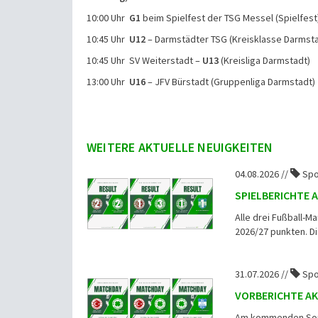
10:00 Uhr
G1
beim Spielfest der TSG Messel (Spielfest
10:45 Uhr
U12
– Darmstädter TSG (Kreisklasse Darmst
10:45 Uhr SV Weiterstadt –
U13
(Kreisliga Darmstadt) 
13:00 Uhr
U16
– JFV Bürstadt (Gruppenliga Darmstadt)
WEITERE AKTUELLE NEUIGKEITEN
04.08.2026 //
Spo
SPIELBERICHTE 
Alle drei Fußball-M
2026/27 punkten. Die
31.07.2026 //
Spo
VORBERICHTE AK
Am kommenden Sonnt