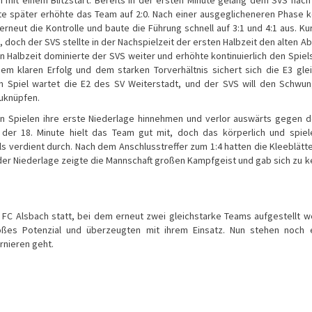
ute später erhöhte das Team auf 2:0. Nach einer ausgeglicheneren Phase 
rneut die Kontrolle und baute die Führung schnell auf 3:1 und 4:1 aus. Ku
 doch der SVS stellte in der Nachspielzeit der ersten Halbzeit den alten A
en Halbzeit dominierte der SVS weiter und erhöhte kontinuierlich den Spiel
em klaren Erfolg und dem starken Torverhältnis sichert sich die E3 gle
n Spiel wartet die E2 des SV Weiterstadt, und der SVS will den Schwu
uknüpfen.
n Spielen ihre erste Niederlage hinnehmen und verlor auswärts gegen 
n der 18. Minute hielt das Team gut mit, doch das körperlich und spiel
s verdient durch. Nach dem Anschlusstreffer zum 1:4 hatten die Kleeblätte
 der Niederlage zeigte die Mannschaft großen Kampfgeist und gab sich zu 
 FC Alsbach statt, bei dem erneut zwei gleichstarke Teams aufgestellt 
oßes Potenzial und überzeugten mit ihrem Einsatz. Nun stehen noch e
rnieren geht.