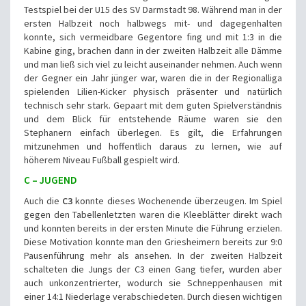
Testspiel bei der U15 des SV Darmstadt 98. Während man in der
ersten Halbzeit noch halbwegs mit- und dagegenhalten
konnte, sich vermeidbare Gegentore fing und mit 1:3 in die
Kabine ging, brachen dann in der zweiten Halbzeit alle Dämme
und man ließ sich viel zu leicht auseinander nehmen. Auch wenn
der Gegner ein Jahr jünger war, waren die in der Regionalliga
spielenden Lilien-Kicker physisch präsenter und natürlich
technisch sehr stark. Gepaart mit dem guten Spielverständnis
und dem Blick für entstehende Räume waren sie den
Stephanern einfach überlegen. Es gilt, die Erfahrungen
mitzunehmen und hoffentlich daraus zu lernen, wie auf
höherem Niveau Fußball gespielt wird.
C – JUGEND
Auch die
C3
konnte dieses Wochenende überzeugen. Im Spiel
gegen den Tabellenletzten waren die Kleeblätter direkt wach
und konnten bereits in der ersten Minute die Führung erzielen.
Diese Motivation konnte man den Griesheimern bereits zur 9:0
Pausenführung mehr als ansehen. In der zweiten Halbzeit
schalteten die Jungs der C3 einen Gang tiefer, wurden aber
auch unkonzentrierter, wodurch sie Schneppenhausen mit
einer 14:1 Niederlage verabschiedeten. Durch diesen wichtigen