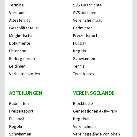
Termine
SVS Geschichte
Vorstand
SVS Jubiläen
Ältestenrat
Vereinsheimbau
Geschäftsstelle
Badminton
Mitgliedschaft
Freizeitsport
Dokumente
Fußball
Ehrenamt
Kegeln
Bildergalerien
Schwimmen
Leitlinien
Tennis
Verhaltenskodex
Tischtennis
ABTEILUNGEN
VEREINSGELÄNDE
Badminton
Blockhütte
Freizeitsport
Generationen Aktiv-Park
Fussball
Kegelbahn
Kegeln
Vereinsheim
Schwimmen
Vereinsgelände von oben