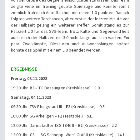
von der Größe des Gegners einschüchtern zu lassen. Das Team
zeigte viele im Training geübte Spielzüge und konnte somit
ziemlich früh nach Anpfiff schon mit einem 1:0 punkten. Danach
folgten weitere Torchancen, aber erst in der letzten Minute vor
der Halbzeit gelang ein weiterer Treffer. Somit stand es zur
Halbzeit 2:0 für das SVS-Team. Trotz Kälte und Gegenwind ließ
auch nach der Halbzeit ein 3:0 nicht lange auf sich warten. Ein
paar Zweikämpfe, Blessuren und Auswechslungen später
konnte das Spiel mit einem 5:0 beendet werden.
ERGEBNISSE
Freitag, 03.11.2023
19:30 Uhr
B3
– TG Bessungen (Kreisklasse) 8:0
Samstag, 04.11.2023
09:30 Uhr TSV Pfungstadt III –
E3
(Kreisklasse) 0:5
10:00 Uhr SG Arheilgen –
F1
(Testspiel) o.E.
12:00 Uhr Darmstädter TSG 1846 II –
E2
(Kreisklasse) 2:2
12:00 Uhr
C3
– JSG Schnepp.-Worf.-Gräf. II (Kreisklasse) 14:1