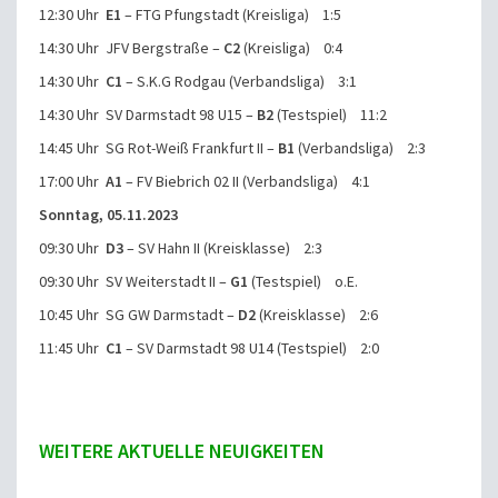
12:30 Uhr
E1
– FTG Pfungstadt (Kreisliga) 1:5
14:30 Uhr JFV Bergstraße –
C2
(Kreisliga) 0:4
14:30 Uhr
C1
– S.K.G Rodgau (Verbandsliga) 3:1
14:30 Uhr SV Darmstadt 98 U15 –
B2
(Testspiel) 11:2
14:45 Uhr SG Rot-Weiß Frankfurt II –
B1
(Verbandsliga) 2:3
17:00 Uhr
A1
– FV Biebrich 02 II (Verbandsliga) 4:1
Sonntag, 05.11.2023
09:30 Uhr
D3
– SV Hahn II (Kreisklasse) 2:3
09:30 Uhr SV Weiterstadt II –
G1
(Testspiel) o.E.
10:45 Uhr SG GW Darmstadt –
D2
(Kreisklasse) 2:6
11:45 Uhr
C1
– SV Darmstadt 98 U14 (Testspiel) 2:0
WEITERE AKTUELLE NEUIGKEITEN