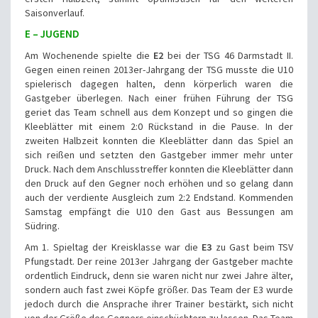
Saisonverlauf.
E – JUGEND
Am Wochenende spielte die
E2
bei der TSG 46 Darmstadt II.
Gegen einen reinen 2013er-Jahrgang der TSG musste die U10
spielerisch dagegen halten, denn körperlich waren die
Gastgeber überlegen. Nach einer frühen Führung der TSG
geriet das Team schnell aus dem Konzept und so gingen die
Kleeblätter mit einem 2:0 Rückstand in die Pause. In der
zweiten Halbzeit konnten die Kleeblätter dann das Spiel an
sich reißen und setzten den Gastgeber immer mehr unter
Druck. Nach dem Anschlusstreffer konnten die Kleeblätter dann
den Druck auf den Gegner noch erhöhen und so gelang dann
auch der verdiente Ausgleich zum 2:2 Endstand. Kommenden
Samstag empfängt die U10 den Gast aus Bessungen am
Südring.
Am 1. Spieltag der Kreisklasse war die
E3
zu Gast beim TSV
Pfungstadt. Der reine 2013er Jahrgang der Gastgeber machte
ordentlich Eindruck, denn sie waren nicht nur zwei Jahre älter,
sondern auch fast zwei Köpfe größer. Das Team der E3 wurde
jedoch durch die Ansprache ihrer Trainer bestärkt, sich nicht