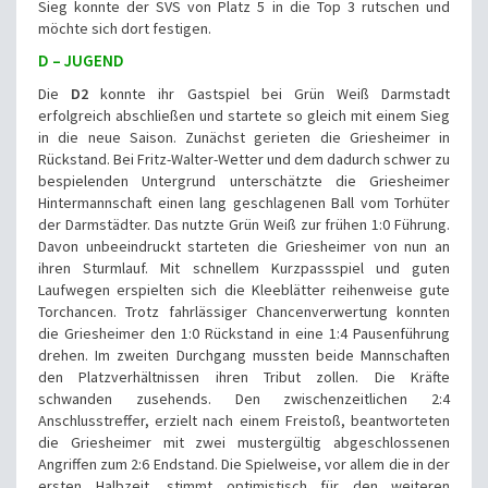
Sieg konnte der SVS von Platz 5 in die Top 3 rutschen und
möchte sich dort festigen.
D – JUGEND
Die
D2
konnte ihr Gastspiel bei Grün Weiß Darmstadt
erfolgreich abschließen und startete so gleich mit einem Sieg
in die neue Saison. Zunächst gerieten die Griesheimer in
Rückstand. Bei Fritz-Walter-Wetter und dem dadurch schwer zu
bespielenden Untergrund unterschätzte die Griesheimer
Hintermannschaft einen lang geschlagenen Ball vom Torhüter
der Darmstädter. Das nutzte Grün Weiß zur frühen 1:0 Führung.
Davon unbeeindruckt starteten die Griesheimer von nun an
ihren Sturmlauf. Mit schnellem Kurzpassspiel und guten
Laufwegen erspielten sich die Kleeblätter reihenweise gute
Torchancen. Trotz fahrlässiger Chancenverwertung konnten
die Griesheimer den 1:0 Rückstand in eine 1:4 Pausenführung
drehen. Im zweiten Durchgang mussten beide Mannschaften
den Platzverhältnissen ihren Tribut zollen. Die Kräfte
schwanden zusehends. Den zwischenzeitlichen 2:4
Anschlusstreffer, erzielt nach einem Freistoß, beantworteten
die Griesheimer mit zwei mustergültig abgeschlossenen
Angriffen zum 2:6 Endstand. Die Spielweise, vor allem die in der
ersten Halbzeit, stimmt optimistisch für den weiteren