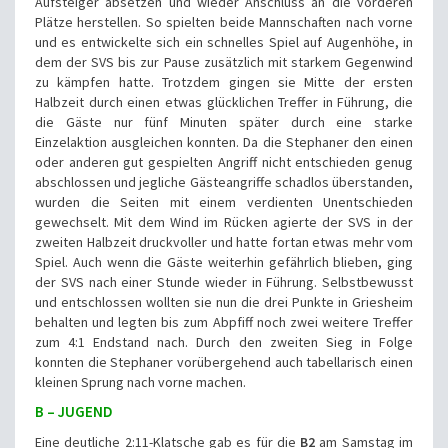
Aufsteiger absetzen und wieder Anschluss an die vorderen
Plätze herstellen. So spielten beide Mannschaften nach vorne
und es entwickelte sich ein schnelles Spiel auf Augenhöhe, in
dem der SVS bis zur Pause zusätzlich mit starkem Gegenwind
zu kämpfen hatte. Trotzdem gingen sie Mitte der ersten
Halbzeit durch einen etwas glücklichen Treffer in Führung, die
die Gäste nur fünf Minuten später durch eine starke
Einzelaktion ausgleichen konnten. Da die Stephaner den einen
oder anderen gut gespielten Angriff nicht entschieden genug
abschlossen und jegliche Gästeangriffe schadlos überstanden,
wurden die Seiten mit einem verdienten Unentschieden
gewechselt. Mit dem Wind im Rücken agierte der SVS in der
zweiten Halbzeit druckvoller und hatte fortan etwas mehr vom
Spiel. Auch wenn die Gäste weiterhin gefährlich blieben, ging
der SVS nach einer Stunde wieder in Führung. Selbstbewusst
und entschlossen wollten sie nun die drei Punkte in Griesheim
behalten und legten bis zum Abpfiff noch zwei weitere Treffer
zum 4:1 Endstand nach. Durch den zweiten Sieg in Folge
konnten die Stephaner vorübergehend auch tabellarisch einen
kleinen Sprung nach vorne machen.
B – JUGEND
Eine deutliche 2:11-Klatsche gab es für die
B2
am Samstag im