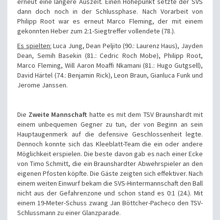
erneut eine längere Auszeit. Einen Höhepunkt setzte der SVS
dann doch noch in der Schlussphase. Nach Vorarbeit von
Philipp Root war es erneut Marco Fleming, der mit einem
gekonnten Heber zum 2:1-Siegtreffer vollendete (78.).
Es spielten:
Luca Jung, Dean Peljito (90.: Laurenz Haus), Jayden
Dean, Semih Basekin (81.: Cedric Roch Mobe), Philipp Root,
Marco Fleming, Will Aaron Moaffi Nkamani (81.: Hugo Gutgsell),
David Härtel (74.: Benjamin Rick), Leon Braun, Gianluca Funk und
Jerome Janssen.
Die
Zweite Mannschaft
hatte es mit dem TSV Braunshardt mit
einem unbequemen Gegner zu tun, der von Beginn an sein
Hauptaugenmerk auf die defensive Geschlossenheit legte.
Dennoch konnte sich das Kleeblatt-Team die ein oder andere
Möglichkeit erspielen. Die beste davon gab es nach einer Ecke
von Timo Schmitt, die ein Braunshardter Abwehrspieler an den
eigenen Pfosten köpfte. Die Gäste zeigten sich effektiver. Nach
einem weiten Einwurf bekam die SVS-Hintermannschaft den Ball
nicht aus der Gefahrenzone und schon stand es 0:1 (24.). Mit
einem 19-Meter-Schuss zwang Jan Böttcher-Pacheco den TSV-
Schlussmann zu einer Glanzparade.