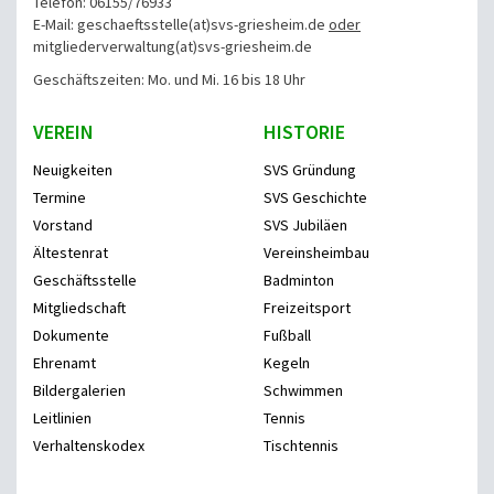
Telefon: 06155/76933
E-Mail: geschaeftsstelle(at)svs-griesheim.de
oder
mitgliederverwaltung
(at)svs-griesheim.de
Geschäftszeiten: Mo. und Mi. 16 bis 18 Uhr
VEREIN
HISTORIE
Neuigkeiten
SVS Gründung
Termine
SVS Geschichte
Vorstand
SVS Jubiläen
Ältestenrat
Vereinsheimbau
Geschäftsstelle
Badminton
Mitgliedschaft
Freizeitsport
Dokumente
Fußball
Ehrenamt
Kegeln
Bildergalerien
Schwimmen
Leitlinien
Tennis
Verhaltenskodex
Tischtennis