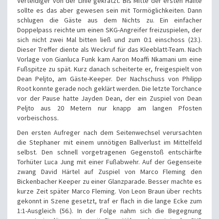
Verteidiger von der Linie gekratzt. Bis Mitte der ersten Hälfte
sollte es das aber gewesen sein mit Tormöglichkeiten. Dann
schlugen die Gäste aus dem Nichts zu. Ein einfacher
Doppelpass reichte um einen SKG-Angreifer freizuspielen, der
sich nicht zwei Mal bitten ließ und zum 0:1 einschoss (23.).
Dieser Treffer diente als Weckruf für das Kleeblatt-Team. Nach
Vorlage von Gianluca Funk kam Aaron Moaffi Nkamani um eine
Fußspitze zu spät. Kurz danach scheiterte er, freigespielt von
Dean Peljto, am Gäste-Keeper. Der Nachschuss von Philipp
Root konnte gerade noch geklärt werden. Die letzte Torchance
vor der Pause hatte Jayden Dean, der ein Zuspiel von Dean
Peljto aus 20 Metern nur knapp am langen Pfosten
vorbeischoss.
Den ersten Aufreger nach dem Seitenwechsel verursachten
die Stephaner mit einem unnötigen Ballverlust im Mittelfeld
selbst. Den schnell vorgetragenen Gegenstoß entschärfte
Torhüter Luca Jung mit einer Fußabwehr. Auf der Gegenseite
zwang David Härtel auf Zuspiel von Marco Fleming den
Bickenbacher Keeper zu einer Glanzparade. Besser machte es
kurze Zeit später Marco Fleming. Von Leon Braun über rechts
gekonnt in Szene gesetzt, traf er flach in die lange Ecke zum
1:1-Ausgleich (56.). In der Folge nahm sich die Begegnung