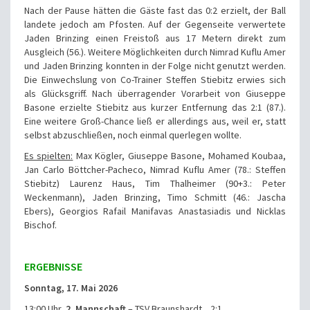
Nach der Pause hätten die Gäste fast das 0:2 erzielt, der Ball
landete jedoch am Pfosten. Auf der Gegenseite verwertete
Jaden Brinzing einen Freistoß aus 17 Metern direkt zum
Ausgleich (56.). Weitere Möglichkeiten durch Nimrad Kuflu Amer
und Jaden Brinzing konnten in der Folge nicht genutzt werden.
Die Einwechslung von Co-Trainer Steffen Stiebitz erwies sich
als Glücksgriff. Nach überragender Vorarbeit von Giuseppe
Basone erzielte Stiebitz aus kurzer Entfernung das 2:1 (87.).
Eine weitere Groß-Chance ließ er allerdings aus, weil er, statt
selbst abzuschließen, noch einmal querlegen wollte.
Es spielten:
Max Kögler, Giuseppe Basone, Mohamed Koubaa,
Jan Carlo Böttcher-Pacheco, Nimrad Kuflu Amer (78.: Steffen
Stiebitz) Laurenz Haus, Tim Thalheimer (90+3.: Peter
Weckenmann), Jaden Brinzing, Timo Schmitt (46.: Jascha
Ebers), Georgios Rafail Manifavas Anastasiadis und Nicklas
Bischof.
ERGEBNISSE
Sonntag, 17. Mai 2026
13:00 Uhr
2. Mannschaft
– TSV Braunshardt 2:1