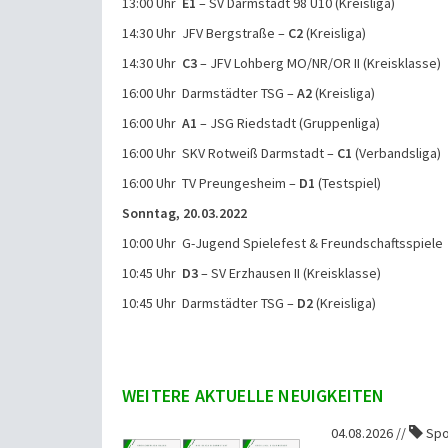
13:00 Uhr
E1
– SV Darmstadt 98 U10 (Kreisliga)
14:30 Uhr JFV Bergstraße –
C2
(Kreisliga)
14:30 Uhr
C3
– JFV Lohberg MO/NR/OR II (Kreisklasse)
16:00 Uhr Darmstädter TSG –
A2
(Kreisliga)
16:00 Uhr
A1
– JSG Riedstadt (Gruppenliga)
16:00 Uhr SKV Rotweiß Darmstadt –
C1
(Verbandsliga)
16:00 Uhr TV Preungesheim –
D1
(Testspiel)
Sonntag, 20.03.2022
10:00 Uhr G-Jugend Spielefest & Freundschaftsspiele
10:45 Uhr
D3
– SV Erzhausen II (Kreisklasse)
10:45 Uhr Darmstädter TSG –
D2
(Kreisliga)
WEITERE AKTUELLE NEUIGKEITEN
04.08.2026 //
Spo