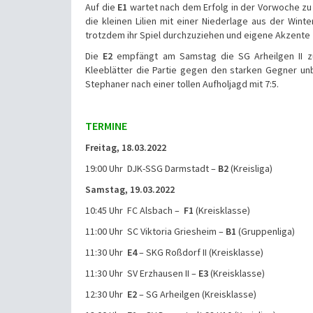
Auf die
E1
wartet nach dem Erfolg in der Vorwoche zu
die kleinen Lilien mit einer Niederlage aus der Wint
trotzdem ihr Spiel durchzuziehen und eigene Akzente z
Die
E2
empfängt am Samstag die SG Arheilgen II zu
Kleeblätter die Partie gegen den starken Gegner un
Stephaner nach einer tollen Aufholjagd mit 7:5.
TERMINE
Freitag, 18.03.2022
19:00 Uhr DJK-SSG Darmstadt –
B2
(Kreisliga)
Samstag, 19.03.2022
10:45 Uhr FC Alsbach –
F1
(Kreisklasse)
11:00 Uhr SC Viktoria Griesheim –
B1
(Gruppenliga)
11:30 Uhr
E4
– SKG Roßdorf II (Kreisklasse)
11:30 Uhr SV Erzhausen II –
E3
(Kreisklasse)
12:30 Uhr
E2
– SG Arheilgen (Kreisklasse)