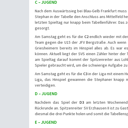
C – JUGEND
Nach dem Auswärtssieg bei Blau-Gelb Frankfurt muss
Stephan in der Tabelle den Anschluss ans Mittelfeld he
letzten Spieltag nur knapp beim Tabellenführer. Das ze
gesorgt.
Am Samstag geht es für die
C2
endlich wieder mit dem
Team gegen die U15 der JFV Bergstraße. Auch wenn d
Griesheimern bereits im Hinspiel alles ab. Es war 
können. Aktuell liegt der SVS einen Zähler hinter der
am Spieltag darauf kommt der Spitzenreiter aus Lohb
Spieler gebraucht wird, um die schwierige Aufgabe zu
Am Samstag geht es für die
C3
in der Liga mit einem 
Liga, das Hinspiel gewannen die Stephaner knapp mit
verteidigen.
D – JUGEND
Nachdem das Spiel der
D3
am letzten Wochenende 
Rückrunde an. Spitzenreiter SV Erzhausen II ist zu Ga
diesmal die drei Punkte holen und somit die Tabellens
E – JUGEND