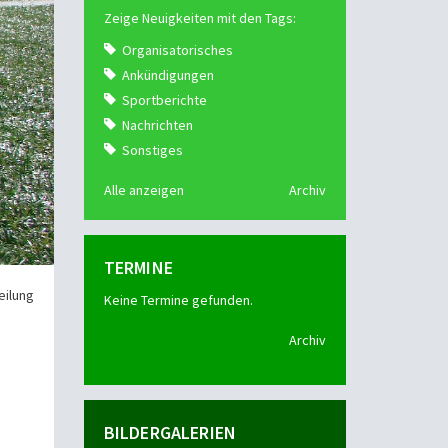
Zeige Neuigkeiten mit den Tags:
Organisatorisches
Ankündigungen
Sportberichte
Nachrichten
Sonstiges
Alle anzeigen
Archiv
TERMINE
eilung
Keine Termine gefunden.
Archiv
BILDERGALERIEN