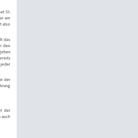
at St.
lor am
t also
lt das
er den
sgehen
ereits
 jeder
in der
ührung
l der
n auch