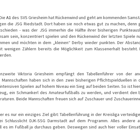
 Die
A1
des SVS Griesheim hat Rückenwind und geht am kommenden Samsta
egen die JSG Riedstadt. Dort haben sie noch etwas gut zu machen, denn
ntschieden - was der JSG immerhin die Hälfte ihrer bisherigen Punkteau
hsam sein, konzentriert spielen und den Rückenwind der letzten Spiele n
kommen und möchten in dem „kleinen“ Derby wieder punkten. Der Absta
mit wenigen Zählern bereits die Möglichkeit zum Klassenerhalt besteht.
werden.
nzweite Viktoria Griesheim empfängt den Tabellenführer von der an
Mannschaften haben sich in den zwei bisherigen Pflichtspielduellen in 
intensiven Spielen auf hohem Niveau ein Sieg auf beiden Seiten. So ist hie
Zeug, ein Schmankerl des Amateurfußballs zu werden, und verdient den 
turen. Beide Mannschaften freuen sich auf Zuschauer und Zuschauerinn
er es nur ein einziges Ziel gibt: Tabellenführung in der Kreisliga verteidig
bei Schlusslicht DJK-SSG Darmstadt auf dem Programm. Alles andere a
l es im Fußball ja durchaus geben. Deswegen sind auch hier voller Einsa