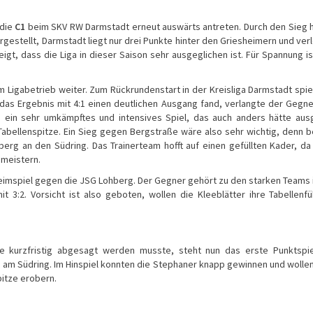
 die
C1
beim SKV RW Darmstadt erneut auswärts antreten. Durch den Sieg h
rgestellt, Darmstadt liegt nur drei Punkte hinter den Griesheimern und ver
igt, dass die Liga in dieser Saison sehr ausgeglichen ist. Für Spannung is
 Ligabetrieb weiter. Zum Rückrundenstart in der Kreisliga Darmstadt spie
as Ergebnis mit 4:1 einen deutlichen Ausgang fand, verlangte der Gegn
es ein sehr umkämpftes und intensives Spiel, das auch anders hätte au
 Tabellenspitze. Ein Sieg gegen Bergstraße wäre also sehr wichtig, denn b
erg an den Südring. Das Trainerteam hofft auf einen gefüllten Kader, da
 meistern.
Heimspiel gegen die JSG Lohberg. Der Gegner gehört zu den starken Teams 
 3:2. Vorsicht ist also geboten, wollen die Kleeblätter ihre Tabellenf
kurzfristig abgesagt werden musste, steht nun das erste Punktspie
st am Südring. Im Hinspiel konnten die Stephaner knapp gewinnen und wolle
pitze erobern.