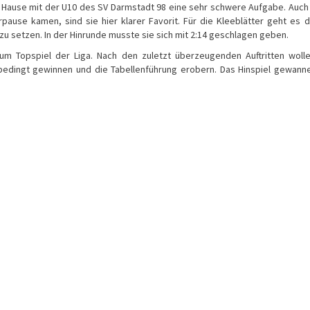
 Hause mit der U10 des SV Darmstadt 98 eine sehr schwere Aufgabe. Auc
erpause kamen, sind sie hier klarer Favorit. Für die Kleeblätter geht es 
u setzen. In der Hinrunde musste sie sich mit 2:14 geschlagen geben.
m Topspiel der Liga. Nach den zuletzt überzeugenden Auftritten woll
bedingt gewinnen und die Tabellenführung erobern. Das Hinspiel gewann