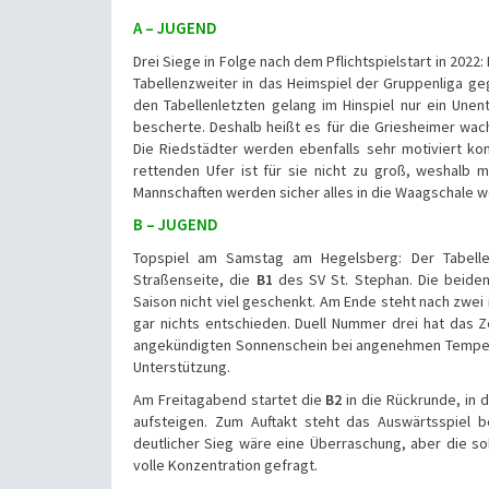
A – JUGEND
Drei Siege in Folge nach dem Pflichtspielstart in 2022:
Tabellenzweiter in das Heimspiel der Gruppenliga g
den Tabellenletzten gelang im Hinspiel nur ein Une
bescherte. Deshalb heißt es für die Griesheimer wac
Die Riedstädter werden ebenfalls sehr motiviert 
rettenden Ufer ist für sie nicht zu groß, weshalb 
Mannschaften werden sicher alles in die Waagschale 
B – JUGEND
Topspiel am Samstag am Hegelsberg: Der Tabelle
Straßenseite, die
B1
des SV St. Stephan. Die beiden 
Saison nicht viel geschenkt. Am Ende steht nach zwei 
gar nichts entschieden. Duell Nummer drei hat das 
angekündigten Sonnenschein bei angenehmen Tempera
Unterstützung.
Am Freitagabend startet die
B2
in die Rückrunde, in d
aufsteigen. Zum Auftakt steht das Auswärtsspiel 
deutlicher Sieg wäre eine Überraschung, aber die sol
volle Konzentration gefragt.