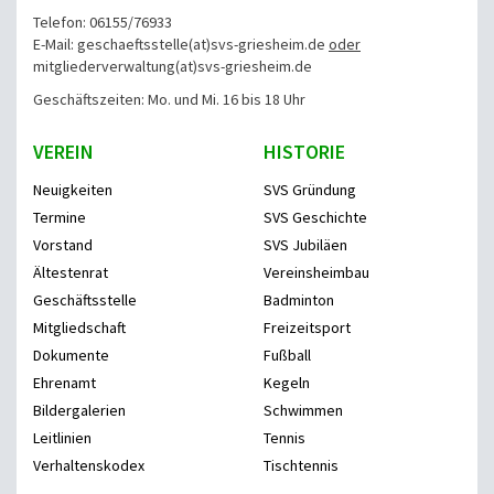
Telefon: 06155/76933
E-Mail: geschaeftsstelle(at)svs-griesheim.de
oder
mitgliederverwaltung
(at)svs-griesheim.de
Geschäftszeiten: Mo. und Mi. 16 bis 18 Uhr
VEREIN
HISTORIE
Neuigkeiten
SVS Gründung
Termine
SVS Geschichte
Vorstand
SVS Jubiläen
Ältestenrat
Vereinsheimbau
Geschäftsstelle
Badminton
Mitgliedschaft
Freizeitsport
Dokumente
Fußball
Ehrenamt
Kegeln
Bildergalerien
Schwimmen
Leitlinien
Tennis
Verhaltenskodex
Tischtennis