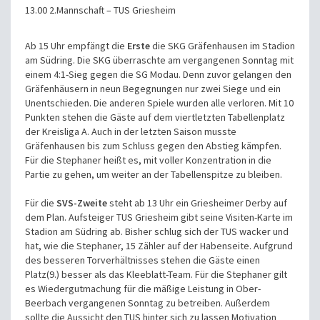
13.00 2.Mannschaft – TUS Griesheim
Ab 15 Uhr empfängt die
Erste
die SKG Gräfenhausen im Stadion
am Südring. Die SKG überraschte am vergangenen Sonntag mit
einem 4:1-Sieg gegen die SG Modau. Denn zuvor gelangen den
Gräfenhäusern in neun Begegnungen nur zwei Siege und ein
Unentschieden. Die anderen Spiele wurden alle verloren. Mit 10
Punkten stehen die Gäste auf dem viertletzten Tabellenplatz
der Kreisliga A. Auch in der letzten Saison musste
Gräfenhausen bis zum Schluss gegen den Abstieg kämpfen.
Für die Stephaner heißt es, mit voller Konzentration in die
Partie zu gehen, um weiter an der Tabellenspitze zu bleiben.
Für die
SVS-Zweite
steht ab 13 Uhr ein Griesheimer Derby auf
dem Plan. Aufsteiger TUS Griesheim gibt seine Visiten-Karte im
Stadion am Südring ab. Bisher schlug sich der TUS wacker und
hat, wie die Stephaner, 15 Zähler auf der Habenseite. Aufgrund
des besseren Torverhältnisses stehen die Gäste einen
Platz(9.) besser als das Kleeblatt-Team. Für die Stephaner gilt
es Wiedergutmachung für die mäßige Leistung in Ober-
Beerbach vergangenen Sonntag zu betreiben. Außerdem
sollte die Aussicht den TUS hinter sich zu lassen Motivation