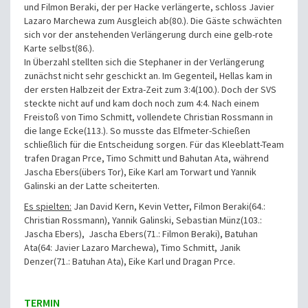
und Filmon Beraki, der per Hacke verlängerte, schloss Javier
Lazaro Marchewa zum Ausgleich ab(80.). Die Gäste schwächten
sich vor der anstehenden Verlängerung durch eine gelb-rote
Karte selbst(86.).
In Überzahl stellten sich die Stephaner in der Verlängerung
zunächst nicht sehr geschickt an. Im Gegenteil, Hellas kam in
der ersten Halbzeit der Extra-Zeit zum 3:4(100.). Doch der SVS
steckte nicht auf und kam doch noch zum 4:4. Nach einem
Freistoß von Timo Schmitt, vollendete Christian Rossmann in
die lange Ecke(113.). So musste das Elfmeter-Schießen
schließlich für die Entscheidung sorgen. Für das Kleeblatt-Team
trafen Dragan Prce, Timo Schmitt und Bahutan Ata, während
Jascha Ebers(übers Tor), Eike Karl am Torwart und Yannik
Galinski an der Latte scheiterten.
Es spielten:
Jan David Kern, Kevin Vetter, Filmon Beraki(64.:
Christian Rossmann), Yannik Galinski, Sebastian Münz(103.:
Jascha Ebers), Jascha Ebers(71.: Filmon Beraki), Batuhan
Ata(64: Javier Lazaro Marchewa), Timo Schmitt, Janik
Denzer(71.: Batuhan Ata), Eike Karl und Dragan Prce.
TERMIN