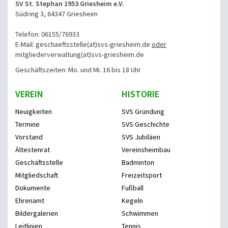
SV St. Stephan 1953 Griesheim e.V.
Südring 3, 64347 Griesheim
Telefon: 06155/76933
E-Mail: geschaeftsstelle(at)svs-griesheim.de
oder
mitgliederverwaltung
(at)svs-griesheim.de
Geschäftszeiten: Mo. und Mi. 16 bis 18 Uhr
VEREIN
HISTORIE
Neuigkeiten
SVS Gründung
Termine
SVS Geschichte
Vorstand
SVS Jubiläen
Ältestenrat
Vereinsheimbau
Geschäftsstelle
Badminton
Mitgliedschaft
Freizeitsport
Dokumente
Fußball
Ehrenamt
Kegeln
Bildergalerien
Schwimmen
Leitlinien
Tennis