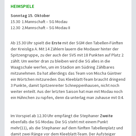
HEIMSPIELE
Sonntag 15. Oktober
15.30 1.Mannschaft – SG Modau
12.30 2.Mannschaft – SG Modau II
Ab 15.30 Uhr spielt die
Erste
mit der SGM den Tabellen-Fünften
der Kreisliga A. Mit 14 Zählern lauern die Modauer hinter der
Spitzengruppe, zu der auch der SVS mit 18 Punkten auf Platz 2
zählt. Um weiter dran zu bleiben wird die SG alles in die
Waagschale werfen, um im Stadion am Südring Zählbares
mitzunehmen. Da hat allerdings das Team von Mischa Güntner
ein Wörtchen mitzureden. Das Kleeblatt-Team braucht dringend
3 Punkte, damit Spitzenreiter Schneppenhausen, nicht noch
weiter enteilt. Aus der letzten Saison hat man mit Modau noch
ein Hühnchen zu rupfen, denn da unterlag man zuhause mit 0:4.
Im Vorspiel ab 12.30 Uhr empfängt die Stephaner
Zweite
ebenfalls die SG Modau. Die SG steht mit einem Punkt
mehr(11), als die Stephaner auf dem fünften Tabellenplatz und
damit zwei Ränge vor dem Kleeblatt-Team. Der Aufsteiger