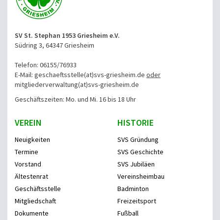
SV St. Stephan 1953 Griesheim e.V.
Südring 3, 64347 Griesheim
Telefon: 06155/76933
E-Mail: geschaeftsstelle(at)svs-griesheim.de
oder
mitgliederverwaltung
(at)svs-griesheim.de
Geschäftszeiten: Mo. und Mi. 16 bis 18 Uhr
VEREIN
HISTORIE
Neuigkeiten
SVS Gründung
Termine
SVS Geschichte
Vorstand
SVS Jubiläen
Ältestenrat
Vereinsheimbau
Geschäftsstelle
Badminton
Mitgliedschaft
Freizeitsport
Dokumente
Fußball