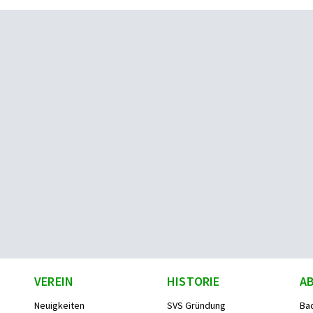
VEREIN
HISTORIE
A
Neuigkeiten
SVS Gründung
Ba