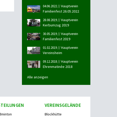
04.06.2022 // Hauptverein
Familienfest 26.05.2022
28.08.2019 // Hauptverein
Kerbumzug 2019
30.05.2019 // Hauptverein
Familienfest 2019
01.02.2019 // Hauptverein
Vereinsheim
09.12.2018 // Hauptverein
Ehrenmatinée 2018
Alle anzeigen
BTEILUNGEN
VEREINSGELÄNDE
dminton
Blockhütte