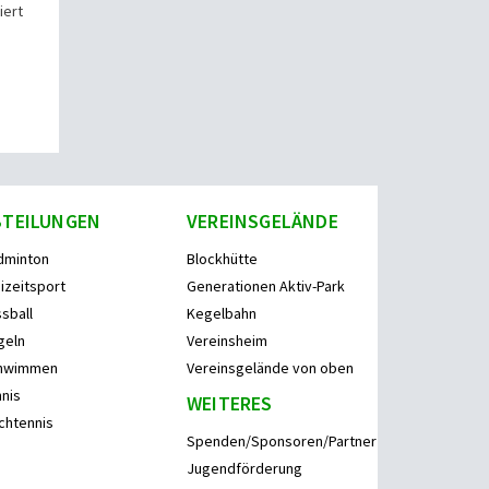
iert
BTEILUNGEN
VEREINSGELÄNDE
dminton
Blockhütte
izeitsport
Generationen Aktiv-Park
sball
Kegelbahn
geln
Vereinsheim
hwimmen
Vereinsgelände von oben
nis
WEITERES
chtennis
Spenden/Sponsoren/Partner
Jugendförderung