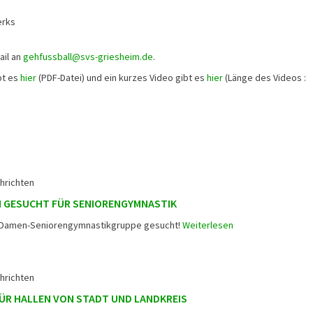
erks
ail an
gehfussball@svs-griesheim.de
.
bt es
hier
(PDF-Datei) und ein kurzes Video gibt es
hier
(Länge des Videos :
hrichten
N GESUCHT FÜR SENIORENGYMNASTIK
ür Damen-Seniorengymnastikgruppe gesucht!
Weiterlesen
hrichten
ÜR HALLEN VON STADT UND LANDKREIS