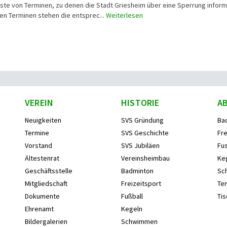
iste von Terminen, zu denen die Stadt Griesheim über eine Sperrung inform
ten Terminen stehen die entsprec...
Weiterlesen
VEREIN
HISTORIE
A
Neuigkeiten
SVS Gründung
Ba
Termine
SVS Geschichte
Fre
Vorstand
SVS Jubiläen
Fus
Ältestenrat
Vereinsheimbau
Ke
Geschäftsstelle
Badminton
Sc
Mitgliedschaft
Freizeitsport
Ten
Dokumente
Fußball
Tis
Ehrenamt
Kegeln
Bildergalerien
Schwimmen