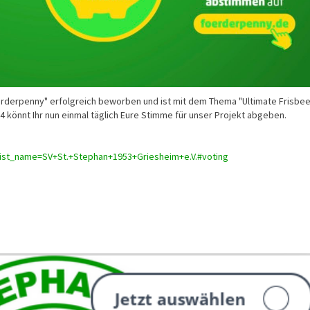
derpenny" erfolgreich beworben und ist mit dem Thema "Ultimate Frisbee"
 könnt Ihr nun einmal täglich Eure Stimme für unser Projekt abgeben.
list_name=SV+St.+Stephan+1953+Griesheim+e.V.#voting